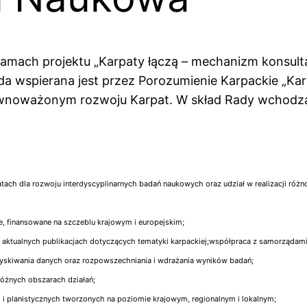
mach projektu „Karpaty łączą – mechanizm konsultac
Rada wspierana jest przez Porozumienie Karpackie „K
ównoważonym rozwoju Karpat. W skład Rady wchodzą
ch dla rozwoju interdyscyplinarnych badań naukowych oraz udział w realizacji różno
e, finansowane na szczeblu krajowym i europejskim;
 i aktualnych publikacjach dotyczących tematyki karpackiej;współpraca z samorządam
yskiwania danych oraz rozpowszechniania i wdrażania wyników badań;
óżnych obszarach działań;
i planistycznych tworzonych na poziomie krajowym, regionalnym i lokalnym;