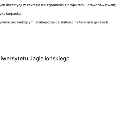
owych inwestycji w zakresie ich zgodności z projektami i prawodawstwem;
yką karpacką;
tywami prowadzącymi analogiczną działalność na terenach górskich.
niwersytetu Jagiellońskiego