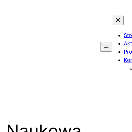
St
Akt
Pro
Ko
a Naukowa