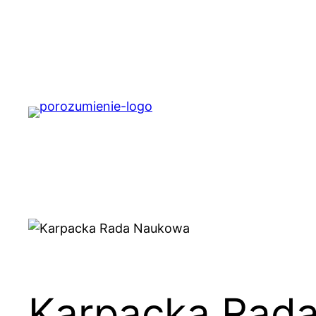
Przejdź
do
treści
Karpacka Rad