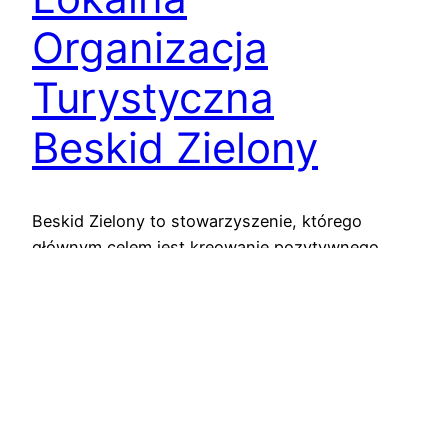
Organizacja
Turystyczna
Beskid Zielony
Beskid Zielony to stowarzyszenie, którego
głównym celem jest kreowanie pozytywnego
wizerunku regionu „Magicznej Krainy Łemków i
Pogórzan” jako miejsca atrakcyjnego
turystycznie. Działamy na terenie zachodniej
części Beskidu Niskiego i przyległego do niego
pasa Pogórza Karpackiego.
2018-08-12